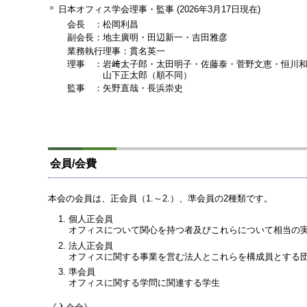
日本オフィス学会理事・監事 (2026年3月17日現在)
会長
：
松岡利昌
副会長：地主廣明・田辺新一・吉田雅彦
業務執行理事：貫名英一
理事
：
岩﨑太子郎・太田明子・佐藤泰・菅野文恵・恒川
山下正太郎（順不同）
監事
：
矢野直哉・長浜崇史
会員/会費
本会の会員は、正会員（1.～2.）、準会員の2種類です。
個人正会員
オフィスについて関心を持つ者及びこれらについて相当の
法人正会員
オフィスに関する事業を営む法人とこれらを構成員とする
準会員
オフィスに関する学問に関連する学生