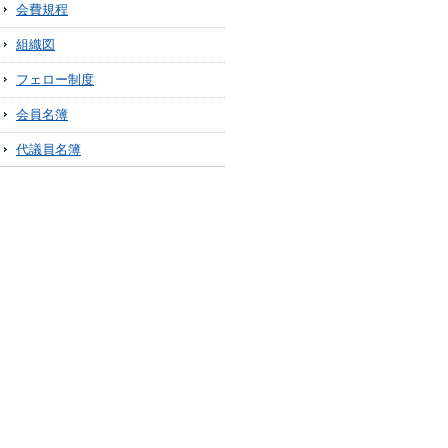
会費規程
組織図
フェロー制度
会員名簿
代議員名簿