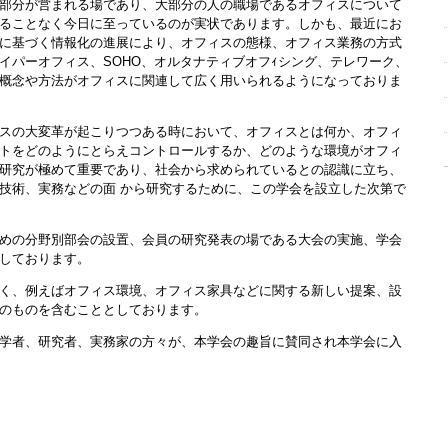
部分が営まれる場であり、大部分の人の職場であるオフィスについて
ることなく今日に至っているのが実状であります。しかも、最近にお
に基づく情報化の進展により、オフィスの態様、オフィス業務の方式
イパーオフィス、SOHO、オルタナティブオフｨシング、テレワーク、
概念や方法がオフィスに関連して広く用いられるようになっておりま
スの大変革が起こりつつある時において、オフィスとは何か、オフィ
トをどのようにとらえコントロールするか、どのような環境がオフィ
研究が極めて重要であり、社会から求められているとの認識に立ち、
技術、実務などの面 から研究するために、この学会を設立した次第で
めの分野別部会の設置、会員の研究発表の場である大会の実施、学会
しております。
く、例えばオフィス環境、オフィス家具などに関する新しい提案、設
のものを含むこととしております。
学者、研究者、実務家の方々が、本学会の趣旨に賛同され本学会に入