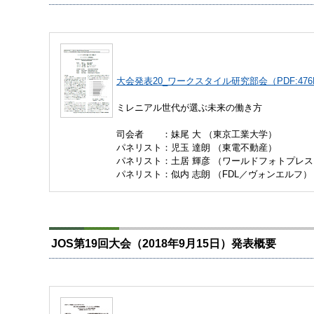
大会発表20_ワークスタイル研究部会（PDF:476
ミレニアル世代が選ぶ未来の働き方
司会者 ：妹尾 大 （東京工業大学）
パネリスト：児玉 達朗 （東電不動産）
パネリスト：土居 輝彦 （ワールドフォトプレス
パネリスト：似内 志朗 （FDL／ヴォンエルフ）
JOS第19回大会（2018年9月15日）発表概要